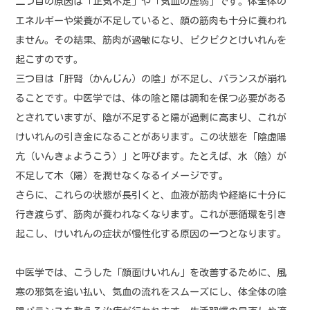
二つ目の原因は「正気不足」や「気血の虚弱」です。体全体の
エネルギーや栄養が不足していると、顔の筋肉も十分に養われ
ません。その結果、筋肉が過敏になり、ピクピクとけいれんを
起こすのです。
三つ目は「肝腎（かんじん）の陰」が不足し、バランスが崩れ
ることです。中医学では、体の陰と陽は調和を保つ必要がある
とされていますが、陰が不足すると陽が過剰に高まり、これが
けいれんの引き金になることがあります。この状態を「陰虚陽
亢（いんきょようこう）」と呼びます。たとえば、水（陰）が
不足して木（陽）を潤せなくなるイメージです。
さらに、これらの状態が長引くと、血液が筋肉や経絡に十分に
行き渡らず、筋肉が養われなくなります。これが悪循環を引き
起こし、けいれんの症状が慢性化する原因の一つとなります。
中医学では、こうした「顔面けいれん」を改善するために、風
寒の邪気を追い払い、気血の流れをスムーズにし、体全体の陰